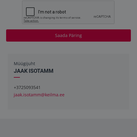
Saada Päring
Müügijuht
JAAK ISOTAMM
+3725093541
jaak.isotamm@keilma.ee