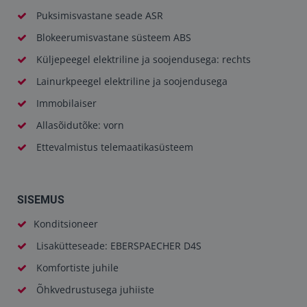
Puksimisvastane seade ASR
Blokeerumisvastane süsteem ABS
Küljepeegel elektriline ja soojendusega: rechts
Lainurkpeegel elektriline ja soojendusega
Immobilaiser
Allasõidutõke: vorn
Ettevalmistus telemaatikasüsteem
SISEMUS
Konditsioneer
Lisakütteseade: EBERSPAECHER D4S
Komfortiste juhile
Õhkvedrustusega juhiiste