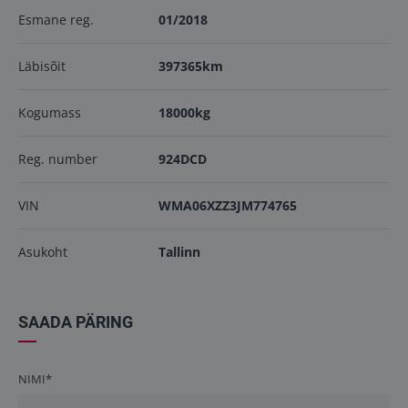
Esmane reg.
01/2018
Läbisõit
397365km
Kogumass
18000kg
Reg. number
924DCD
VIN
WMA06XZZ3JM774765
Asukoht
Tallinn
SAADA PÄRING
NIMI*