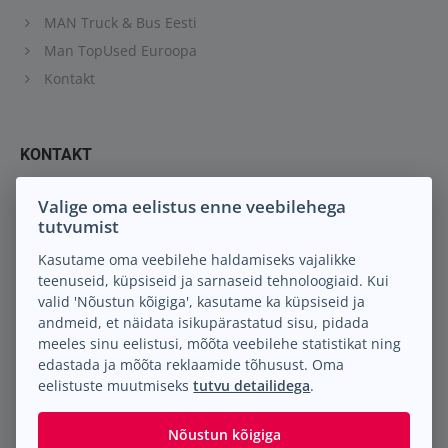
MAN Truck & Bus Eesti
Man TopUsed Euroopa
Kontakt
KONTAKT
Keil M.A. OÜ
Valige oma eelistus enne veebilehega
tutvumist
Peterburi tee 88
13816 Tallinn Eesti
Kasutame oma veebilehe haldamiseks vajalikke
teenuseid, küpsiseid ja sarnaseid tehnoloogiaid. Kui
info@keilma.ee
valid 'Nõustun kõigiga', kasutame ka küpsiseid ja
+372 605 2000
andmeid, et näidata isikupärastatud sisu, pidada
Facebook
meeles sinu eelistusi, mõõta veebilehe statistikat ning
Instagram
edastada ja mõõta reklaamide tõhusust. Oma
eelistuste muutmiseks
tutvu detailidega
.
Nõustun kõigiga