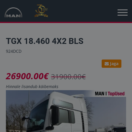
Avaleht
TGX 18.460 4X2 BLS
Kampaania
924DCD
Uued sõidukid
Jaga
26900.00€
Kasutatud sõidukid
31900.00€
Hinnale lisandub käibemaks
Uudised
MAN Truck & Bus Eesti
MAN Topused Euroopa