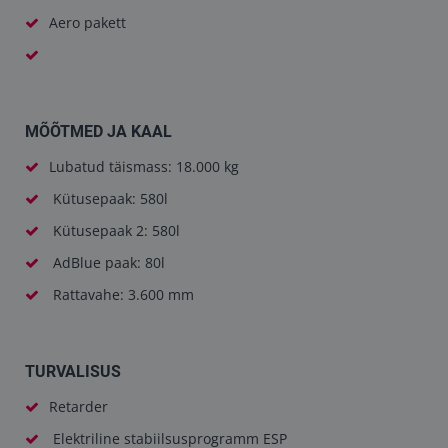
Aero pakett
MÕÕTMED JA KAAL
Lubatud täismass: 18.000 kg
Kütusepaak: 580l
Kütusepaak 2: 580l
AdBlue paak: 80l
Rattavahe: 3.600 mm
TURVALISUS
Retarder
Elektriline stabiilsusprogramm ESP