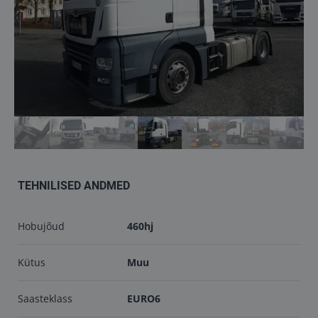
Töökojad
Kontakt
info@keilma.ee
+372 605 2000
TEHNILISED ANDMED
Hobujõud
460hj
ET
EN
Kütus
Muu
Saasteklass
EURO6