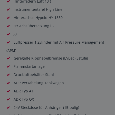
Hinterfedern Luft 13 t
Instrumententafel High-Line
Hinterachse Hypoid HY-1350
HY Achsübersetzung i 2
53
Luftpresser 1 Zylinder mit Air Pressure Management
(APM)
Geregelte Kipphebelbremse (EVBec) 3stufig
Flammstartanlage
Druckluftbehälter Stahl
ADR Verkabelung Tankwagen
ADR Typ AT
ADR Typ OX
24V Steckdose für Anhänger (15-polig)