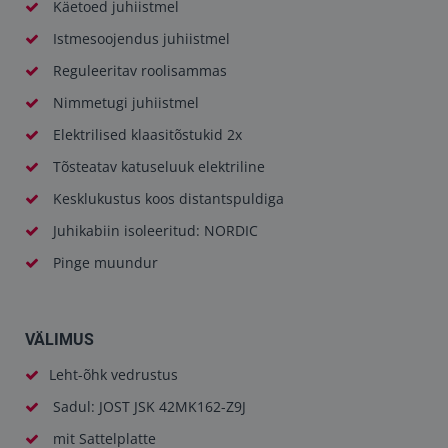
Käetoed juhiistmel
Istmesoojendus juhiistmel
Reguleeritav roolisammas
Nimmetugi juhiistmel
Elektrilised klaasitõstukid 2x
Tõsteatav katuseluuk elektriline
Kesklukustus koos distantspuldiga
Juhikabiin isoleeritud: NORDIC
Pinge muundur
VÄLIMUS
Leht-õhk vedrustus
Sadul: JOST JSK 42MK162-Z9J
mit Sattelplatte