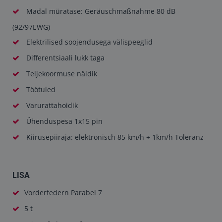
Madal müratase: Geräuschmaßnahme 80 dB
(92/97EWG)
Elektrilised soojendusega välispeeglid
Differentsiaali lukk taga
Teljekoormuse näidik
Töötuled
Varurattahoidik
Ühenduspesa 1x15 pin
Kiirusepiiraja: elektronisch 85 km/h + 1km/h Toleranz
LISA
Vorderfedern Parabel 7
5 t