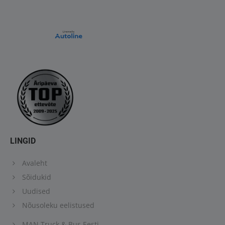
LINGID
Avaleht
Sõidukid
Uudised
Nõusoleku eelistused
MAN Truck & Bus Eesti