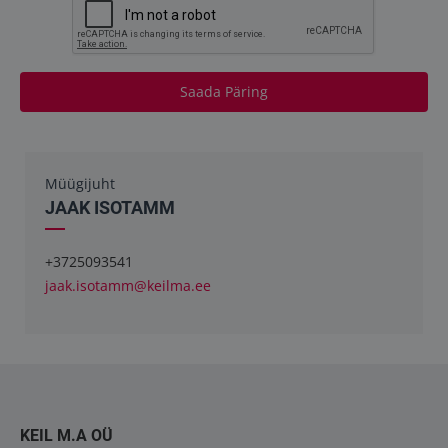
Saada Päring
Müügijuht
JAAK ISOTAMM
+3725093541
jaak.isotamm@keilma.ee
KEIL M.A OÜ