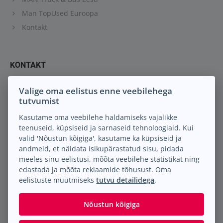
Man TopUsed Euroopa
Kontakt
KONTAKT
Keil M.A. OÜ
Valige oma eelistus enne veebilehega
tutvumist
Peterburi tee 88
13816 Tallinn Eesti
Kasutame oma veebilehe haldamiseks vajalikke
teenuseid, küpsiseid ja sarnaseid tehnoloogiaid. Kui
info@keilma.ee
valid 'Nõustun kõigiga', kasutame ka küpsiseid ja
+372 605 2000
andmeid, et näidata isikupärastatud sisu, pidada
Facebook
meeles sinu eelistusi, mõõta veebilehe statistikat ning
Instagram
edastada ja mõõta reklaamide tõhusust. Oma
eelistuste muutmiseks
tutvu detailidega
.
Nõustun kõigiga