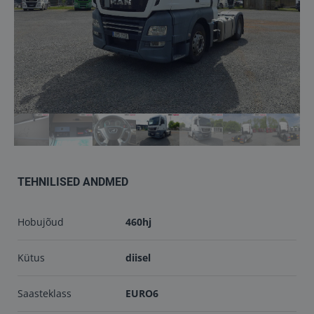
Töökojad
Kontakt
info@keilma.ee
+372 605 2000
TEHNILISED ANDMED
Hobujõud
460hj
ET
EN
Kütus
diisel
Saasteklass
EURO6