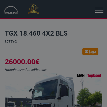
Avaleht
TGX 18.460 4X2 BLS
Kampaania
375TYG
Uued sõidukid
Jaga
26000.00€
Kasutatud sõidukid
Hinnale lisandub käibemaks
Uudised
MAN Truck & Bus Eesti
MAN Topused Euroopa