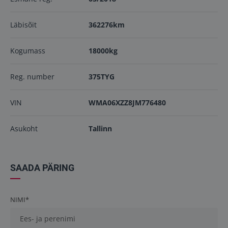
Läbisõit
362276km
Kogumass
18000kg
Reg. number
375TYG
VIN
WMA06XZZ8JM776480
Asukoht
Tallinn
SAADA PÄRING
NIMI*