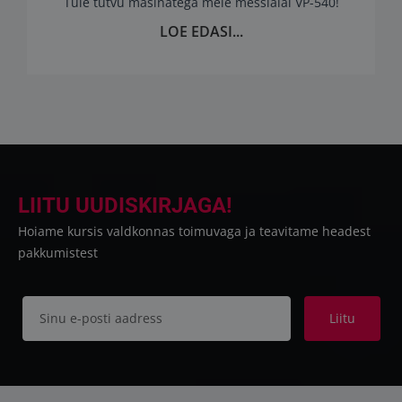
Tule tutvu masinatega meie messialal VP-540!
LOE EDASI...
LIITU UUDISKIRJAGA!
Hoiame kursis valdkonnas toimuvaga ja teavitame headest
pakkumistest
Liitu