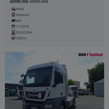
26900.00€
42000.00€
MAN
Veoauto
460
11/2018
522622km
Tallinn