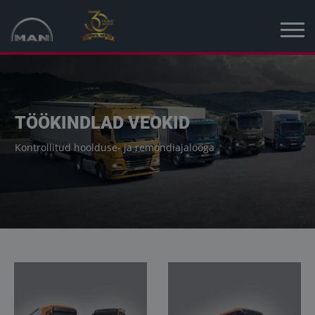
Avaleht
Kampaania
TÖÖKINDLAD VEOKID
Uued sõidukid
Kontrollitud hoolduse- ja remondiajalooga
Kasutatud sõidukid
Uudised
MAN Truck & Bus Eesti
MAN Topused Euroopa