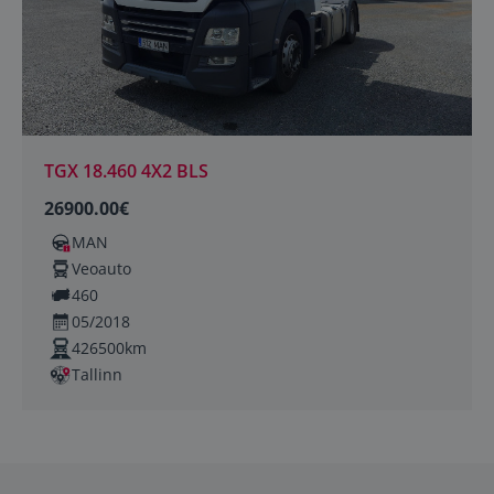
TGX 18.460 4X2 BLS
26900.00€
MAN
Veoauto
460
05/2018
426500km
Tallinn