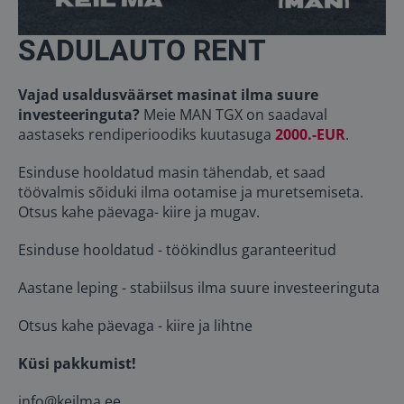
SADULAUTO RENT
Vajad usaldusväärset masinat ilma suure
investeeringuta?
Meie MAN TGX on saadaval
aastaseks rendiperioodiks kuutasuga
2000.-EUR
.
Esinduse hooldatud masin tähendab, et saad
töövalmis sõiduki ilma ootamise ja muretsemiseta.
Otsus kahe päevaga- kiire ja mugav.
Esinduse hooldatud - töökindlus garanteeritud
Aastane leping - stabiilsus ilma suure investeeringuta
Otsus kahe päevaga - kiire ja lihtne
Küsi pakkumist!
info@keilma.ee