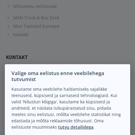
Nõusoleku eelistused
MAN Truck & Bus Eesti
Man TopUsed Euroopa
Kontakt
KONTAKT
Keil M.A. OÜ
Valige oma eelistus enne veebilehega
Peterburi tee 88
tutvumist
13816 Tallinn Eesti
Kasutame oma veebilehe haldamiseks vajalikke
teenuseid, küpsiseid ja sarnaseid tehnoloogiaid. Kui
info@keilma.ee
valid 'Nõustun kõigiga', kasutame ka küpsiseid ja
+372 605 2000
andmeid, et näidata isikupärastatud sisu, pidada
Facebook
meeles sinu eelistusi, mõõta veebilehe statistikat ning
Instagram
edastada ja mõõta reklaamide tõhusust. Oma
eelistuste muutmiseks
tutvu detailidega
.