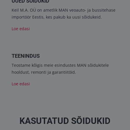
UUED SÕIDUKID
Keil M.A. OÜ on ametlik MAN veoauto- ja bussitehase
importöör Eestis, kes pakub ka uusi sõidukeid.
Loe edasi
TEENINDUS
Teostame kõigis meie esindustes MAN sõidukitele
hooldust, remonti ja garantiitöid.
Loe edasi
KASUTATUD SÕIDUKID