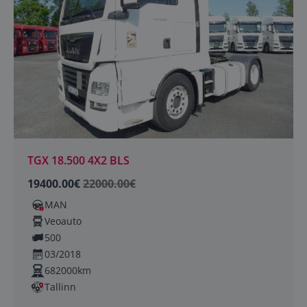
TGX 18.500 4X2 BLS
19400.00€
22000.00€
MAN
Veoauto
500
03/2018
682000km
Tallinn