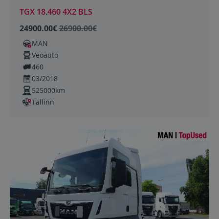
TGX 18.460 4X2 BLS
24900.00€
26900.00€
MAN
Veoauto
460
03/2018
525000km
Tallinn