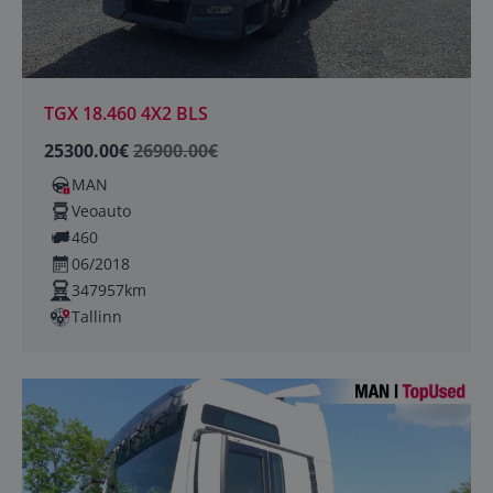
TGX 18.460 4X2 BLS
25300.00€
26900.00€
MAN
Veoauto
460
06/2018
347957km
Tallinn