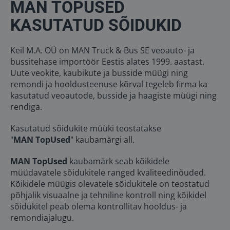
MAN TOPUSED
KASUTATUD SÕIDUKID
Keil M.A. OÜ on MAN Truck & Bus SE veoauto- ja
bussitehase importöör Eestis alates 1999. aastast.
Uute veokite, kaubikute ja busside müügi ning
remondi ja hooldusteenuse kõrval tegeleb firma ka
kasutatud veoautode, busside ja haagiste müügi ning
rendiga.
Kasutatud sõidukite müüki teostatakse
"
MAN TopUsed
" kaubamärgi all.
MAN TopUsed
kaubamärk seab kõikidele
müüdavatele sõidukitele ranged kvaliteedinõuded.
Kõikidele müügis olevatele sõidukitele on teostatud
põhjalik visuaalne ja tehniline kontroll ning kõikidel
sõidukitel peab olema kontrollitav hooldus- ja
remondiajalugu.