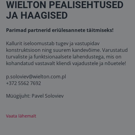
WIELTON PEALISEHTUSED
JA HAAGISED
Parimad partnerid eriülesannete täitmiseks!
Kallurit iseloomustab tugev ja vastupidav
konstruktsioon ning suurem kandevõime. Varustatud
turvaliste ja funktsionaalsete lahendustega, mis on
kohandatud vastavalt kliendi vajadustele ja nõuetele!
p.soloviev@wielton.com.pl
+372 5562 7692
Müügijuht: Pavel Soloviev
Vaata lähemalt