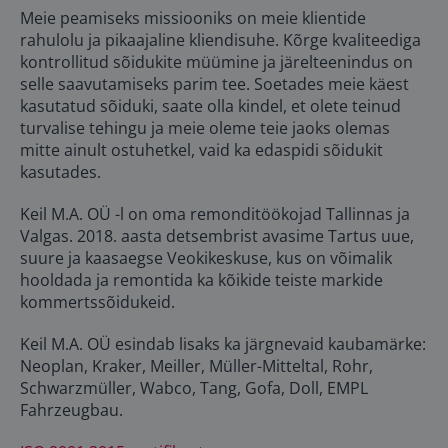
Meie peamiseks missiooniks on meie klientide
rahulolu ja pikaajaline kliendisuhe. Kõrge kvaliteediga
kontrollitud sõidukite müümine ja järelteenindus on
selle saavutamiseks parim tee. Soetades meie käest
kasutatud sõiduki, saate olla kindel, et olete teinud
turvalise tehingu ja meie oleme teie jaoks olemas
mitte ainult ostuhetkel, vaid ka edaspidi sõidukit
kasutades.
Keil M.A. OÜ -l on oma remonditöökojad Tallinnas ja
Valgas. 2018. aasta detsembrist avasime Tartus uue,
suure ja kaasaegse Veokikeskuse, kus on võimalik
hooldada ja remontida ka kõikide teiste markide
kommertssõidukeid.
Keil M.A. OÜ esindab lisaks ka järgnevaid kaubamärke:
Neoplan, Kraker, Meiller, Müller-Mitteltal, Rohr,
Schwarzmüller, Wabco, Tang, Gofa, Doll, EMPL
Fahrzeugbau.