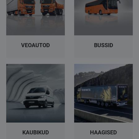
Töökojad
Kontakt
Vaata Veokeid
VEOAUTOD
BUSSID
info@keilma.ee
+372 605 2000
ET
EN
KAUBIKUD
HAAGISED