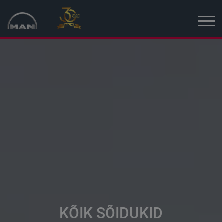
Avaleht
Kampaania
Uued sõidukid
Kasutatud sõidukid
Uudised
MAN Truck & Bus Eesti
MAN Topused Euroopa
KÕIK SÕIDUKID