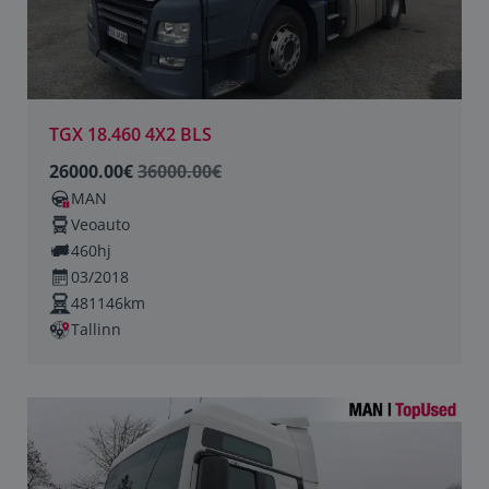
TGX 18.460 4X2 BLS
26000.00€
36000.00€
MAN
Veoauto
460hj
03/2018
481146km
Tallinn