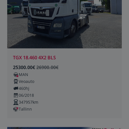
TGX 18.460 4X2 BLS
25300.00€
26900.00€
MAN
Veoauto
460hj
06/2018
347957km
Tallinn