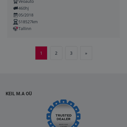
Veoauto
460hj
05/2018
518527km
Tallinn
1
2
3
»
KEIL M.A OÜ