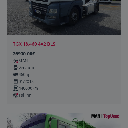
TGX 18.460 4X2 BLS
26900.00€
MAN
Veoauto
460hj
01/2018
440000km
Tallinn