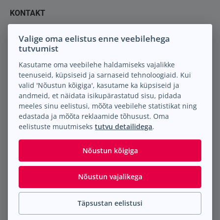
KONTAKT
Keil M.A. OÜ
Valige oma eelistus enne veebilehega
Peterburi tee 88
tutvumist
13816 Tallinn Eesti
Kasutame oma veebilehe haldamiseks vajalikke
teenuseid, küpsiseid ja sarnaseid tehnoloogiaid. Kui
info@keilma.ee
valid 'Nõustun kõigiga', kasutame ka küpsiseid ja
+372 605 2000
andmeid, et näidata isikupärastatud sisu, pidada
Facebook
meeles sinu eelistusi, mõõta veebilehe statistikat ning
Instagram
edastada ja mõõta reklaamide tõhusust. Oma
eelistuste muutmiseks
tutvu detailidega
.
Nõustun kõigiga
Nõustun vajalikega
© Keil M.A. OÜ
2026
. Kõik õigused reserveeritud.
Täpsustan eelistusi
Man Truck & Bus Andmekaitse Info
|