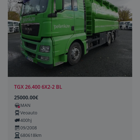
TGX 26.400 6X2-2 BL
25000.00€
MAN
Veoauto
400hj
09/2008
680618km