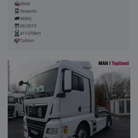
MAN
Veoauto
460hj
06/2019
411378km
Tallinn