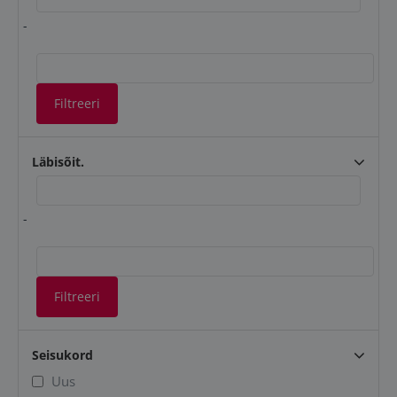
-
Filtreeri
Läbisõit.
-
Filtreeri
Seisukord
Uus