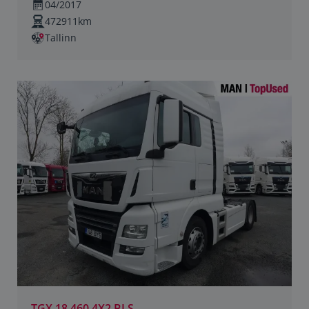
04/2017
472911km
Tallinn
TGX 18.460 4X2 BLS