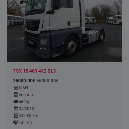
TGX 18.460 4X2 BLS
26000.00€
56000.00€
MAN
Veoauto
460hj
01/2018
433330km
Tallinn