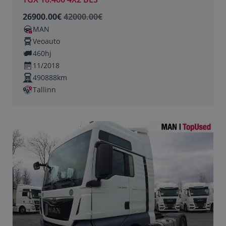
26900.00€
42000.00€
MAN
Veoauto
460hj
11/2018
490888km
Tallinn