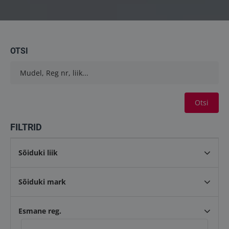
Töökojad
Kontakt
OTSI
info@keilma.ee
Otsi
+372 605 2000
FILTRID
Sõiduki liik
Sõiduki mark
ET
EN
Esmane reg.