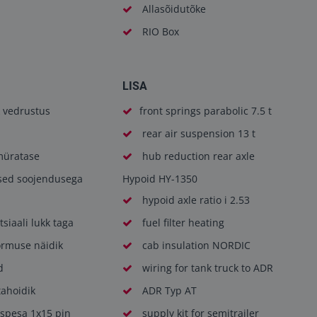
Allasõidutõke
RIO Box
LISA
 vedrustus
front springs parabolic 7.5 t
rear air suspension 13 t
üratase
hub reduction rear axle
ised soojendusega
Hypoid HY-1350
hypoid axle ratio i 2.53
tsiaali lukk taga
fuel filter heating
ormuse näidik
cab insulation NORDIC
d
wiring for tank truck to ADR
tahoidik
ADR Typ AT
pesa 1x15 pin
supply kit for semitrailer