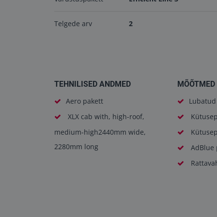
Telgede arv
2
TEHNILISED ANDMED
MÕÕTMED 
Aero pakett
Lubatud 
XLX cab with, high-roof,
Kütusep
medium-high2440mm wide,
Kütusep
2280mm long
AdBlue 
Rattava