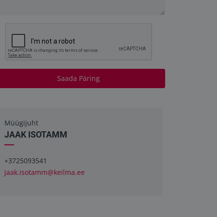
Saada Päring
Müügijuht
JAAK ISOTAMM
+3725093541
jaak.isotamm@keilma.ee