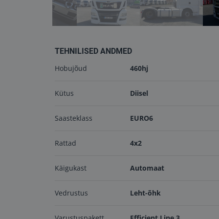
TEHNILISED ANDMED
Hobujõud
460hj
Kütus
Diisel
Saasteklass
EURO6
Rattad
4x2
Käigukast
Automaat
Vedrustus
Leht-õhk
Varustuspakett
Efficient Line 3