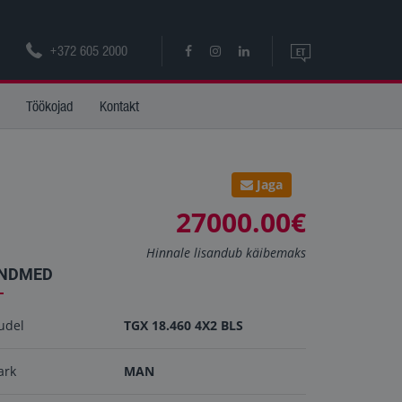
+372 605 2000
ET
ET
Töökojad
Kontakt
EN
Jaga
27000.00€
Hinnale lisandub käibemaks
NDMED
udel
TGX 18.460 4X2 BLS
ark
MAN