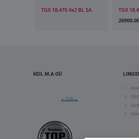
 BL SA
TGX 18.470 4x2 BL SA
TGX 18.
26900.0
KEIL M.A OÜ
LINGID
Aval
Sõid
Uud
Nõus