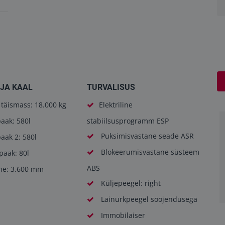
JA KAAL
TURVALISUS
täismass: 18.000 kg
Elektriline
aak: 580l
stabiilsusprogramm ESP
Puksimisvastane seade ASR
aak 2: 580l
Blokeerumisvastane süsteem
paak: 80l
ABS
he: 3.600 mm
Küljepeegel: right
Lainurkpeegel soojendusega
Immobilaiser