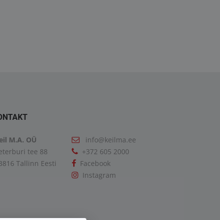
GX 26.400 6X2-2 BL
TGX 18.460 4X2 BLS
5000.00€
25900.00€
ONTAKT
eil M.A. OÜ
info@keilma.ee
eterburi tee 88
+372 605 2000
3816 Tallinn Eesti
Facebook
Instagram