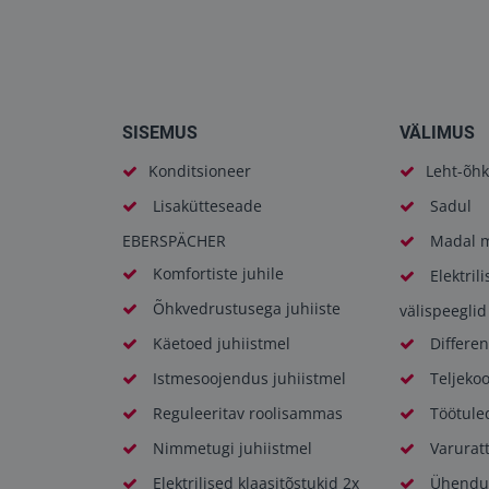
SISEMUS
VÄLIMUS
Konditsioneer
Leht-õhk
Lisakütteseade
Sadul
EBERSPÄCHER
Madal m
Komfortiste juhile
Elektril
Õhkvedrustusega juhiiste
välispeeglid
Käetoed juhiistmel
Differen
Istmesoojendus juhiistmel
Teljeko
Reguleeritav roolisammas
Töötule
Nimmetugi juhiistmel
Varurat
Elektrilised klaasitõstukid 2x
Ühendus