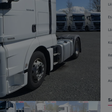
Li
Es
Lä
K
R
VI
As
S