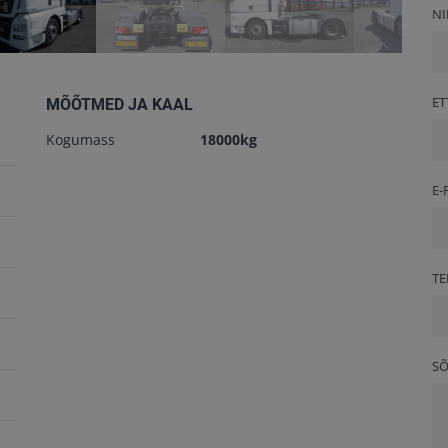
NI
ET
MÕÕTMED JA KAAL
Kogumass
18000kg
E-
TE
S