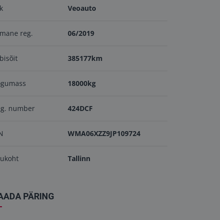
ik
Veoauto
mane reg.
06/2019
bisõit
385177km
ogumass
18000kg
eg. number
424DCF
N
WMA06XZZ9JP109724
ukoht
Tallinn
AADA PÄRING