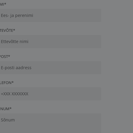
MI*
TEVÕTE*
POST*
LEFON*
ÕNUM*