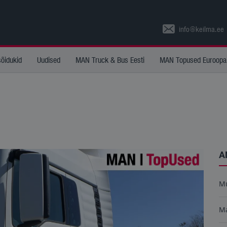
info@keilma.ee
sõidukid
Uudised
MAN Truck & Bus Eesti
MAN Topused Euroopa
A
M
M