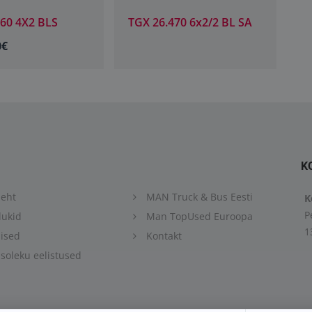
460 4X2 BLS
TGX 26.470 6x2/2 BL SA
T
0€
2
K
eht
MAN Truck & Bus Eesti
K
P
ukid
Man TopUsed Euroopa
1
ised
Kontakt
oleku eelistused