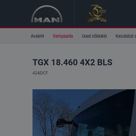
Avaleht
Kampaania
Uued sõidukid
Kasutatud 
TGX 18.460 4X2 BLS
424DCF