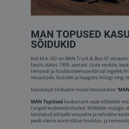
MAN TOPUSED KAS
SÕIDUKID
Keil M.A. OÜ on MAN Truck & Bus SE veoauto-
Eestis alates 1999. aastast. Uute veokite, ka
remondi ja hooldusteenuse kõrval tegeleb fi
veoautode, busside ja haagiste müügi ning r
Kasutatud sõidukite müüki teostatakse "
MAN
MAN TopUsed
kaubamärk seab kõikidele müü
ranged kvaliteedinõuded. Kõikidele müügis ol
teostatud põhjalik visuaalne ja tehniline kontr
peab olema kontrollitav hooldus- ja remondi