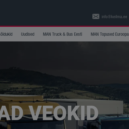
info@keilma.ee
sõidukid
Uudised
MAN Truck & Bus Eesti
MAN Topused Euroopa
AD VEOKID