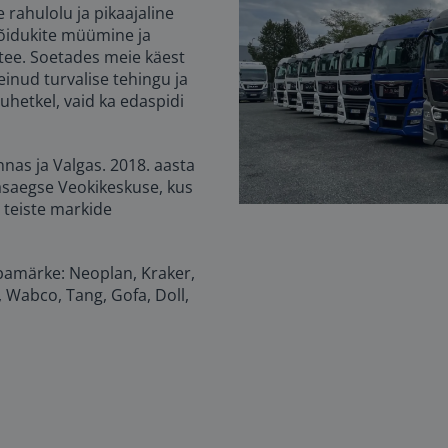
rahulolu ja pikaajaline
sõidukite müümine ja
tee. Soetades meie käest
teinud turvalise tehingu ja
uhetkel, vaid ka edaspidi
nas ja Valgas. 2018. aasta
asaegse Veokikeskuse, kus
 teiste markide
ubamärke: Neoplan, Kraker,
, Wabco, Tang, Gofa, Doll,