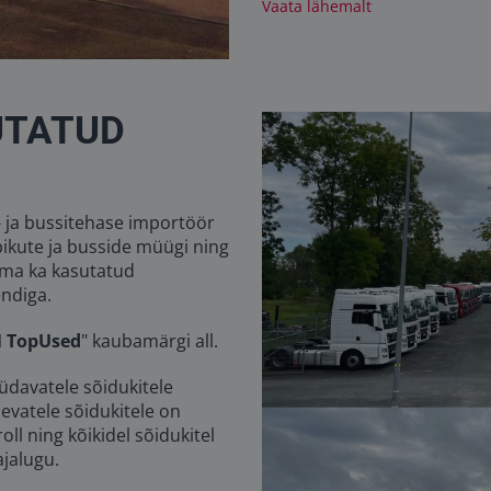
Vaata lähemalt
UTATUD
 ja bussitehase importöör
ubikute ja busside müügi ning
rma ka kasutatud
endiga.
 TopUsed
" kaubamärgi all.
davatele sõidukitele
evatele sõidukitele on
oll ning kõikidel sõidukitel
ajalugu.