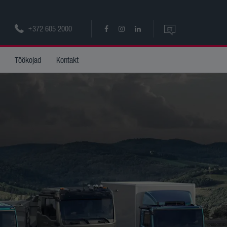
+372 605 2000
ET
ET
Töökojad
Kontakt
EN