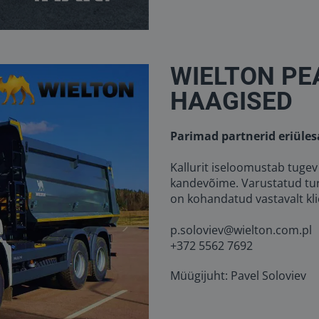
WIELTON PE
HAAGISED
Parimad partnerid eriüles
Kallurit iseloomustab tuge
kandevõime. Varustatud turv
on kohandatud vastavalt kli
p.soloviev@wielton.com.pl
+372 5562 7692
Müügijuht: Pavel Soloviev