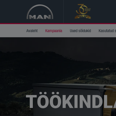
Avaleht
Kampaania
Uued sõidukid
Kasutatud 
TÖÖKINDL