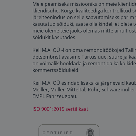
Meie peamiseks missiooniks on meie klientide 
kliendisuhe. Kõrge kvaliteediga kontrollitud 
järelteenindus on selle saavutamiseks parim 
kasutatud sõiduki, saate olla kindel, et olete 
meie oleme teie jaoks olemas mitte ainult ost
sõidukit kasutades.
Keil M.A. OÜ -l on oma remonditöökojad Tallin
detsembrist avasime Tartus uue, suure ja ka
on võimalik hooldada ja remontida ka kõikide
kommertssõidukeid.
Keil M.A. OÜ esindab lisaks ka järgnevaid ka
Meiller, Müller-Mitteltal, Rohr, Schwarzmüller
EMPL Fahrzeugbau.
ISO 9001:2015 sertifikaat