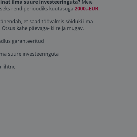
inat ilma suure investeeringuta?
Meie
seks rendiperioodiks kuutasuga
2000.-EUR
.
ähendab, et saad töövalmis sõiduki ilma
 Otsus kahe päevaga- kiire ja mugav.
ndlus garanteeritud
ilma suure investeeringuta
a lihtne