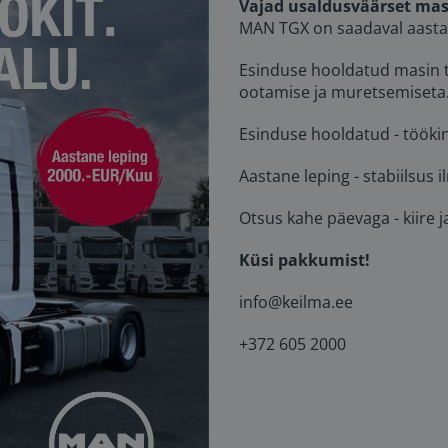
Vajad usaldusväärset mas
MAN TGX on saadaval aasta
Esinduse hooldatud masin t
ootamise ja muretsemiseta.
Esinduse hooldatud - tööki
Aastane leping - stabiilsus 
Otsus kahe päevaga - kiire j
Küsi pakkumist!
info@keilma.ee
+372 605 2000