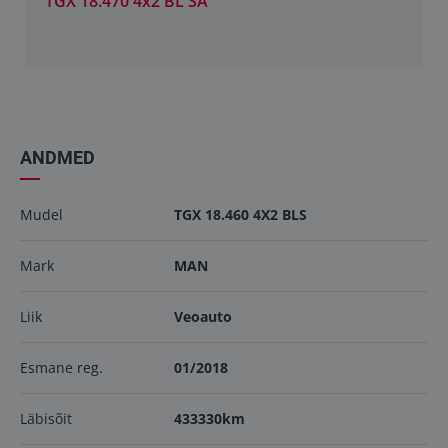
TGX 18.470 4x2 BL SA
ANDMED
Mudel
TGX 18.460 4X2 BLS
Mark
MAN
Liik
Veoauto
Esmane reg.
01/2018
Läbisõit
433330km