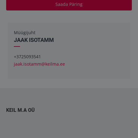
Saada Päring
Müügijuht
JAAK ISOTAMM
+3725093541
jaak.isotamm@keilma.ee
KEIL M.A OÜ