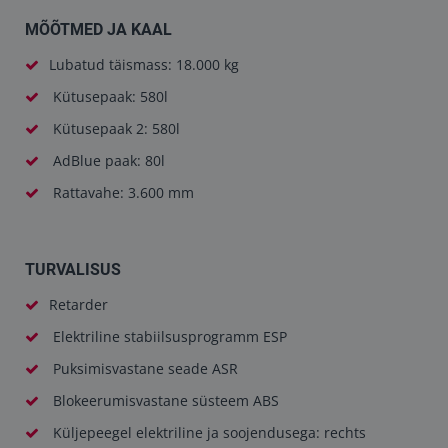
MÕÕTMED JA KAAL
Lubatud täismass: 18.000 kg
Kütusepaak: 580l
Kütusepaak 2: 580l
AdBlue paak: 80l
Rattavahe: 3.600 mm
TURVALISUS
Retarder
Elektriline stabiilsusprogramm ESP
Puksimisvastane seade ASR
Blokeerumisvastane süsteem ABS
Küljepeegel elektriline ja soojendusega: rechts