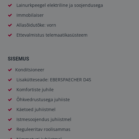
Lainurkpeegel elektriline ja soojendusega
Immobilaiser
Allasõidutõke: vorn
Ettevalmistus telemaatikasüsteem
SISEMUS
Konditsioneer
Lisakütteseade: EBERSPAECHER D4S
Komfortiste juhile
Õhkvedrustusega juhiiste
Käetoed juhiistmel
Istmesoojendus juhiistmel
Reguleeritav roolisammas