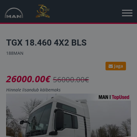
Avaleht
TGX 18.460 4X2 BLS
Kampaania
188MAN
Uued sõidukid
Jaga
26000.00€
Kasutatud sõidukid
56000.00€
Hinnale lisandub käibemaks
Uudised
MAN Truck & Bus Eesti
MAN Topused Euroopa