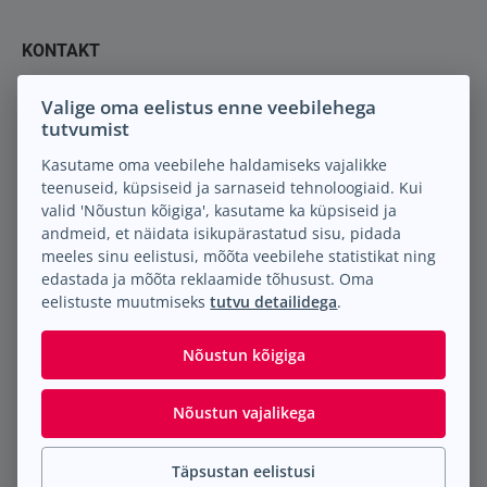
KONTAKT
Keil M.A. OÜ
Valige oma eelistus enne veebilehega
Peterburi tee 88
tutvumist
13816 Tallinn Eesti
Kasutame oma veebilehe haldamiseks vajalikke
teenuseid, küpsiseid ja sarnaseid tehnoloogiaid. Kui
info@keilma.ee
valid 'Nõustun kõigiga', kasutame ka küpsiseid ja
+372 605 2000
andmeid, et näidata isikupärastatud sisu, pidada
Facebook
meeles sinu eelistusi, mõõta veebilehe statistikat ning
Instagram
edastada ja mõõta reklaamide tõhusust. Oma
eelistuste muutmiseks
tutvu detailidega
.
Nõustun kõigiga
Nõustun vajalikega
© Keil M.A. OÜ
2026
. Kõik õigused reserveeritud.
Täpsustan eelistusi