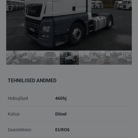
Töökojad
Kontakt
info@keilma.ee
+372 605 2000
TEHNILISED ANDMED
Hobujõud
460hj
ET
EN
Kütus
Diisel
Saasteklass
EURO6