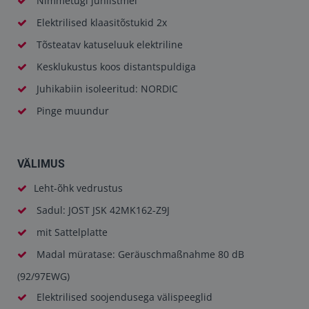
Nimmetugi juhiistmel
Elektrilised klaasitõstukid 2x
Tõsteatav katuseluuk elektriline
Kesklukustus koos distantspuldiga
Juhikabiin isoleeritud: NORDIC
Pinge muundur
VÄLIMUS
Leht-õhk vedrustus
Sadul: JOST JSK 42MK162-Z9J
mit Sattelplatte
Madal müratase: Geräuschmaßnahme 80 dB
(92/97EWG)
Elektrilised soojendusega välispeeglid