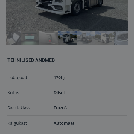
Töökojad
Kontakt
info@keilma.ee
TEHNILISED ANDMED
+372 605 2000
Hobujõud
470hj
Kütus
Diisel
Saasteklass
Euro 6
ET
EN
Käigukast
Automaat