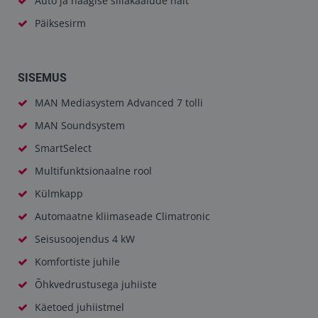
Auto ja haagise sillakaalude näit
Päiksesirm
SISEMUS
MAN Mediasystem Advanced 7 tolli
MAN Soundsystem
SmartSelect
Multifunktsionaalne rool
Külmkapp
Automaatne kliimaseade Climatronic
Seisusoojendus 4 kW
Komfortiste juhile
Õhkvedrustusega juhiiste
Käetoed juhiistmel