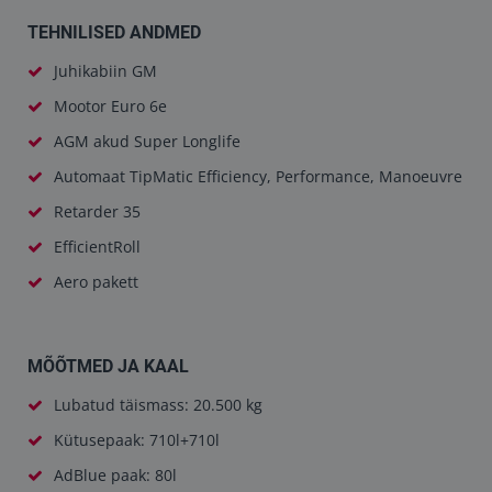
TEHNILISED ANDMED
Juhikabiin GM
Mootor Euro 6e
AGM akud Super Longlife
Automaat TipMatic Efficiency, Performance, Manoeuvre
Retarder 35
EfficientRoll
Aero pakett
MÕÕTMED JA KAAL
Lubatud täismass: 20.500 kg
Kütusepaak: 710l+710l
AdBlue paak: 80l