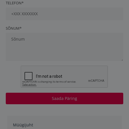
TELEFON*
SÕNUM*
Saada Päring
Müügijuht