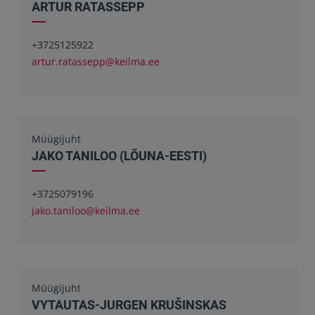
ARTUR RATASSEPP
+3725125922
artur.ratassepp@keilma.ee
Müügijuht
JAKO TANILOO (LÕUNA-EESTI)
+3725079196
jako.taniloo@keilma.ee
Müügijuht
VYTAUTAS-JURGEN KRUŠINSKAS