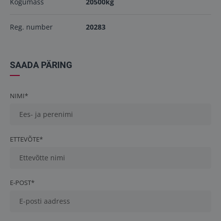
Kogumass
20500kg
Reg. number
20283
SAADA PÄRING
NIMI*
ETTEVÕTE*
E-POST*