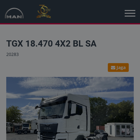
Avaleht
TGX 18.470 4X2 BL SA
Kampaania
20283
Uued sõidukid
Jaga
Kasutatud sõidukid
Uudised
MAN Truck & Bus Eesti
MAN Topused Euroopa