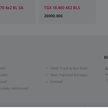
70 4x2 BL SA
TGX 18.460 4X2 BLS
T
26900.00€
K
eht
MAN Truck & Bus Eesti
K
P
ukid
Man TopUsed Euroopa
1
ised
Kontakt
oleku eelistused