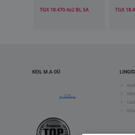
 BL SA
TGX 18.470 4x2 BL SA
TGX 18.4
KEIL M.A OÜ
LINGID
Aval
Sõid
Uud
Nõus