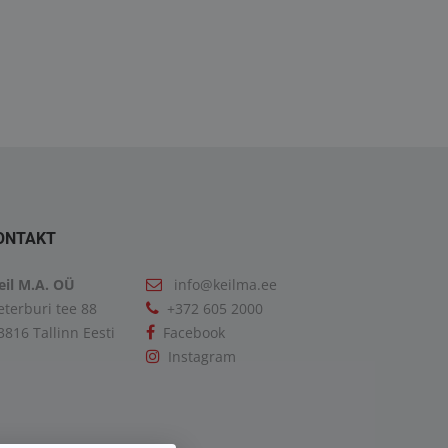
GX 26.470 6x2/2 BL SA
TGX 26.400 6X2-2 BL
25000.00€
ONTAKT
eil M.A. OÜ
info@keilma.ee
eterburi tee 88
+372 605 2000
3816 Tallinn Eesti
Facebook
Instagram