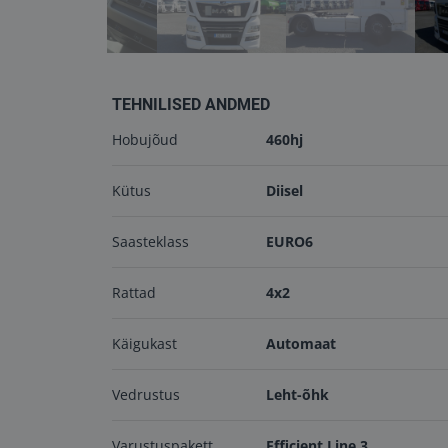
TEHNILISED ANDMED
Hobujõud
460hj
Kütus
Diisel
Saasteklass
EURO6
Rattad
4x2
Käigukast
Automaat
Vedrustus
Leht-õhk
Varustuspakett
Efficient Line 3