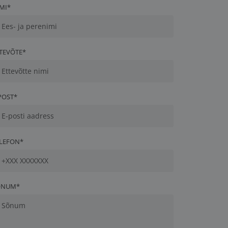
MI*
TEVÕTE*
POST*
LEFON*
ÕNUM*