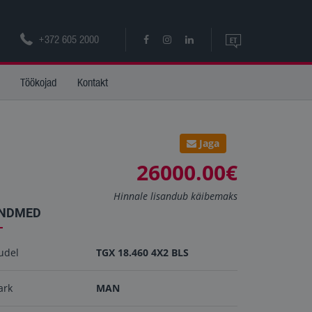
+372 605 2000
ET
ET
Töökojad
Kontakt
EN
Jaga
26000.00€
Hinnale lisandub käibemaks
NDMED
udel
TGX 18.460 4X2 BLS
ark
MAN