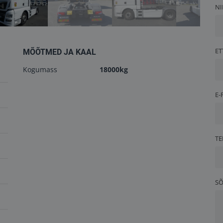
NI
ET
MÕÕTMED JA KAAL
Kogumass
18000kg
E-
TE
S