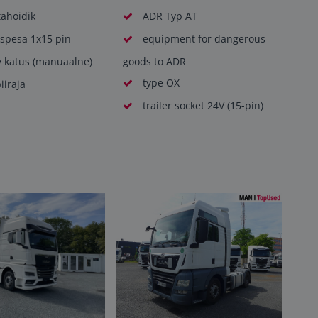
tahoidik
ADR Typ AT
pesa 1x15 pin
equipment for dangerous
v katus (manuaalne)
goods to ADR
type OX
iiraja
trailer socket 24V (15-pin)