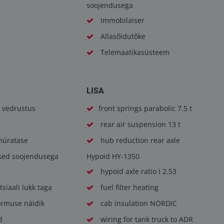
soojendusega
Immobilaiser
Allasõidutõke
Telemaatikasüsteem
LISA
 vedrustus
front springs parabolic 7.5 t
rear air suspension 13 t
üratase
hub reduction rear axle
ised soojendusega
Hypoid HY-1350
hypoid axle ratio i 2.53
tsiaali lukk taga
fuel filter heating
ormuse näidik
cab insulation NORDIC
d
wiring for tank truck to ADR