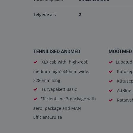
Telgede arv
2
TEHNILISED ANDMED
MÕÕTMED 
XLX cab with, high-roof,
Lubatud 
medium-high2440mm wide,
Kütusep
2280mm long
Kütusep
Turvapakett Basic
AdBlue 
EfficientLine 3-package with
Rattava
aero- package and MAN
EfficientCruise