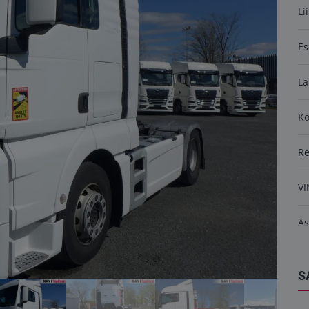
Li
Es
Lä
K
R
VI
As
S