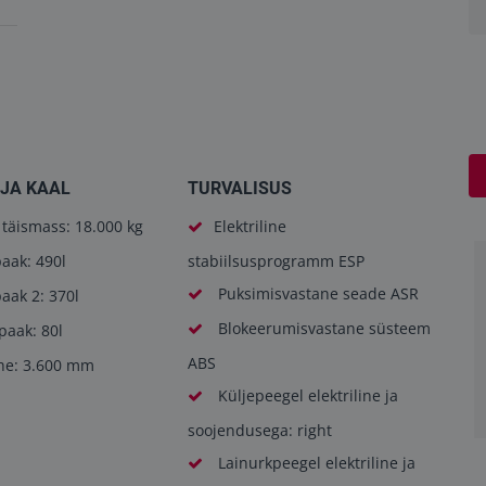
JA KAAL
TURVALISUS
täismass: 18.000 kg
Elektriline
aak: 490l
stabiilsusprogramm ESP
Puksimisvastane seade ASR
aak 2: 370l
Blokeerumisvastane süsteem
paak: 80l
ABS
he: 3.600 mm
Küljepeegel elektriline ja
soojendusega: right
Lainurkpeegel elektriline ja