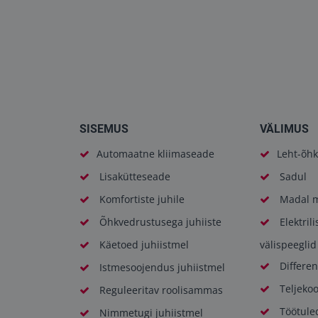
SISEMUS
VÄLIMUS
Automaatne kliimaseade
Leht-õhk
Lisakütteseade
Sadul
Komfortiste juhile
Madal m
Õhkvedrustusega juhiiste
Elektril
Käetoed juhiistmel
välispeeglid
Differen
Istmesoojendus juhiistmel
Teljeko
Reguleeritav roolisammas
Töötule
Nimmetugi juhiistmel