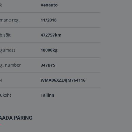
ik
Veoauto
mane reg.
11/2018
bisõit
472757km
ogumass
18000kg
eg. number
347BYS
N
WMA06XZZ4JM764116
ukoht
Tallinn
AADA PÄRING