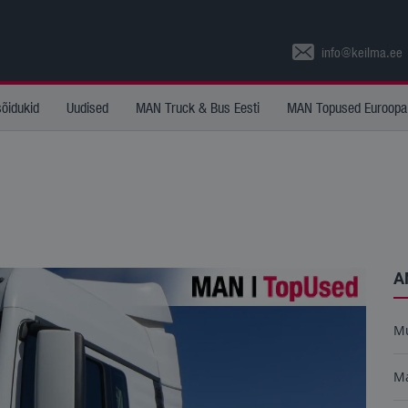
info@keilma.ee
sõidukid
Uudised
MAN Truck & Bus Eesti
MAN Topused Euroopa
A
M
M