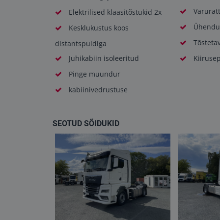
Varurat
Elektrilised klaasitõstukid 2x
Ühendus
Kesklukustus koos
Tõsteta
distantspuldiga
Juhikabiin isoleeritud
Kiirusep
Pinge muundur
kabiinivedrustuse
SEOTUD SÕIDUKID