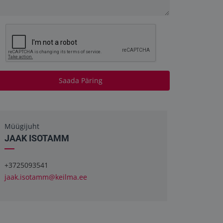
Saada Päring
Müügijuht
JAAK ISOTAMM
+3725093541
jaak.isotamm@keilma.ee