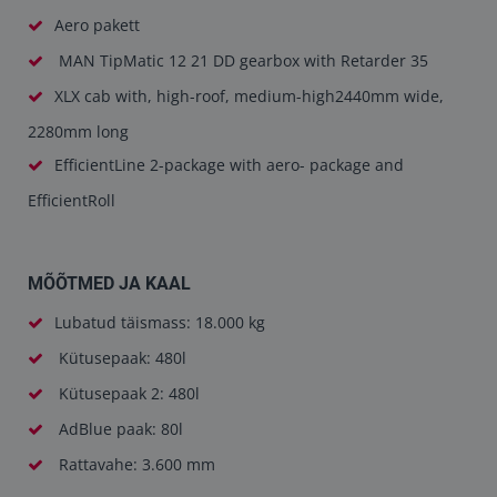
Aero pakett
MAN TipMatic 12 21 DD gearbox with Retarder 35
XLX cab with, high-roof, medium-high2440mm wide,
2280mm long
EfficientLine 2-package with aero- package and
EfficientRoll
MÕÕTMED JA KAAL
Lubatud täismass: 18.000 kg
Kütusepaak: 480l
Kütusepaak 2: 480l
AdBlue paak: 80l
Rattavahe: 3.600 mm