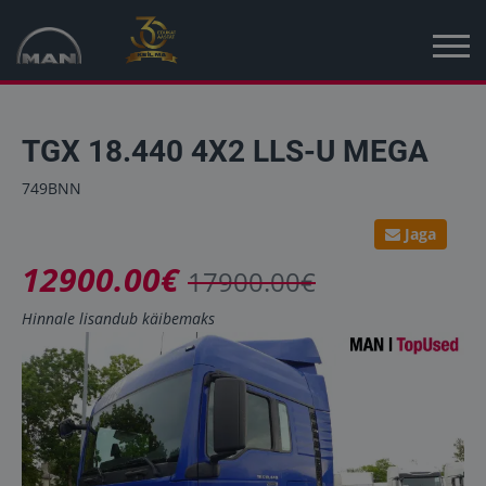
Avaleht
TGX 18.440 4X2 LLS-U MEGA
Kampaania
749BNN
Uued sõidukid
Jaga
12900.00€
Kasutatud sõidukid
17900.00€
Hinnale lisandub käibemaks
Uudised
MAN Truck & Bus Eesti
MAN Topused Euroopa