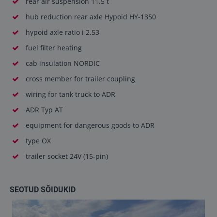
rear air suspension 11.5 t
hub reduction rear axle Hypoid HY-1350
hypoid axle ratio i 2.53
fuel filter heating
cab insulation NORDIC
cross member for trailer coupling
wiring for tank truck to ADR
ADR Typ AT
equipment for dangerous goods to ADR
type OX
trailer socket 24V (15-pin)
SEOTUD SÕIDUKID