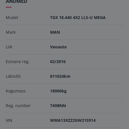
ANDMED
Mudel
TGX 18.440 4X2 LLS-U MEGA
Mark
MAN
Liik
Veoauto
Esmane reg.
02/2016
Läbisõit
811024km
Kogumass
18000kg
Reg. number
749BNN
VIN
WMA13XZZ2GW215914