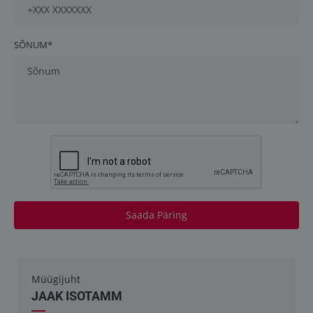
SÕNUM*
Saada Päring
Müügijuht
JAAK ISOTAMM