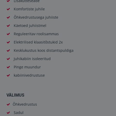
Lisakütteseade
Komfortiste juhile
Õhkvedrustusega juhiiste
Käetoed juhiistmel
Reguleeritav roolisammas
Elektrilised klaasitõstukid 2x
Kesklukustus koos distantspuldiga
Juhikabiin isoleeritud
Pinge muundur
kabiinivedrustuse
VÄLIMUS
Õhkvedrustus
Sadul