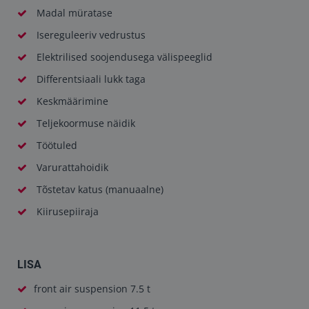
Madal müratase
Isereguleeriv vedrustus
Elektrilised soojendusega välispeeglid
Differentsiaali lukk taga
Keskmäärimine
Teljekoormuse näidik
Töötuled
Varurattahoidik
Tõstetav katus (manuaalne)
Kiirusepiiraja
LISA
front air suspension 7.5 t