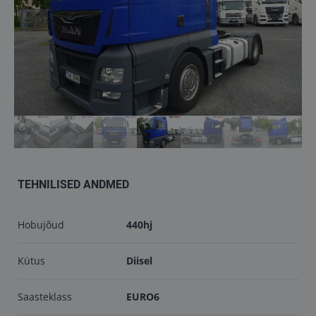
Töökojad
Kontakt
info@keilma.ee
+372 605 2000
TEHNILISED ANDMED
Hobujõud
440hj
ET
EN
Kütus
Diisel
Saasteklass
EURO6