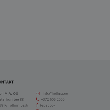
ONTAKT
eil M.A. OÜ
info@keilma.ee
eterburi tee 88
+372 605 2000
3816 Tallinn Eesti
Facebook