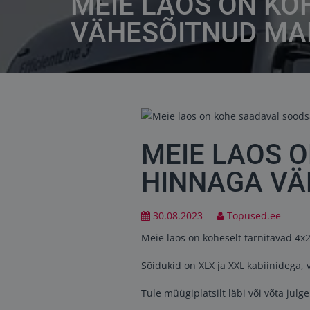
MEIE LAOS ON K
VÄHESÕITNUD MA
MEIE LAOS 
HINNAGA VÄ
30.08.2023
Topused.ee
Meie laos on koheselt tarnitavad 4x2
Sõidukid on XLX ja XXL kabiinidega, 
Tule müügiplatsilt läbi või võta julg