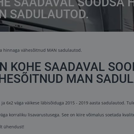
OHE SAADAVAL SOODSA 
N SADULAUTOD.
ON KOHE SAADAVAL SO
HESÕITNUD MAN SADUL
 ja 6x2 väga väikese läbisõiduga 2015 - 2019 aasta sadulautod. Tule 
väga korraliku lisavarustusega. See on kiire võimalus soetada kvali
elt ühendust!