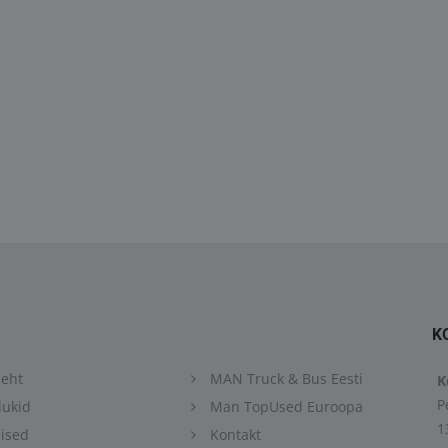
K
eht
MAN Truck & Bus Eesti
K
P
ukid
Man TopUsed Euroopa
1
ised
Kontakt