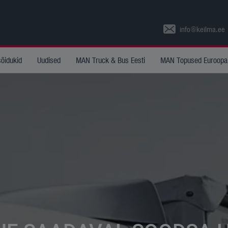
info@keilma.ee
sõidukid
Uudised
MAN Truck & Bus Eesti
MAN Topused Euroopa