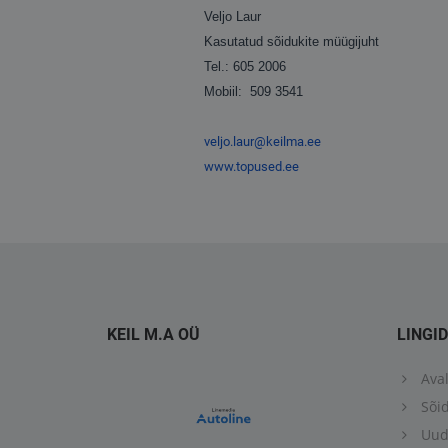
Veljo Laur
Kasutatud sõidukite müügijuht
Tel.: 605 2006
Mobiil: 509 3541
veljo.laur@keilma.ee
www.topused.ee
KEIL M.A OÜ
LINGID
Aval
Sõid
Uud