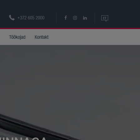
+372 605 2000
ET
ET
Töökojad
Kontakt
EN