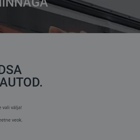
HINNAGA
ODSA
AUTOD.
vali välja!
teetne veok.